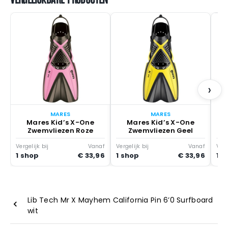
›
MARES
MARES
Mares Kid’s X-One
Mares Kid’s X-One
Zwemvliezen Roze
Zwemvliezen Geel
Vergelijk bij
Vanaf
Vergelijk bij
Vanaf
Verg
1 shop
€ 33,96
1 shop
€ 33,96
1 s
Lib Tech Mr X Mayhem California Pin 6’0 Surfboard
wit