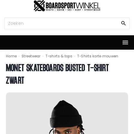
G
a
n
Z
a
o
a
e
r
k
d
n
e
a
i
a
Home
›
Streetwear
›
T-shirts & tops
›
T-Shirts korte mouwen
n
r
MONET SKATEBOARDS BUSTED T-SHIRT
h
:
o
ZWART
u
d