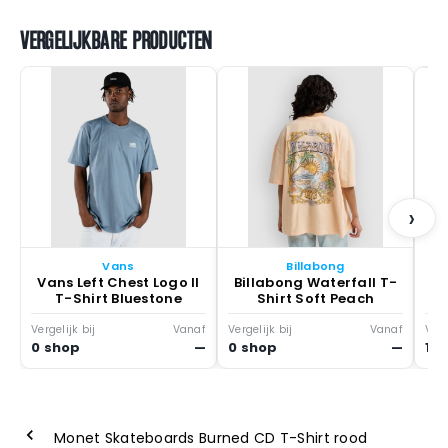
VERGELIJKBARE PRODUCTEN
V
›
Vans
Billabong
Vans Left Chest Logo II
Billabong Waterfall T-
T-Shirt Bluestone
Shirt Soft Peach
Vergelijk bij
Vanaf
Vergelijk bij
Vanaf
Verg
0 shop
—
0 shop
—
1 s
Monet Skateboards Burned CD T-Shirt rood