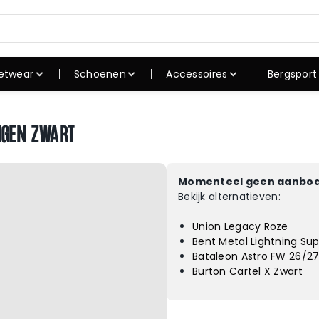
etwear
Schoenen
Accessoires
Bergsport
shirts
Sneakers
Caps
Rugzak
irts
Skate schoenen
Petten
Slaapza
NGEN ZWART
uien
Winterschoene
Mutsen
Tenten
n
verhemden
Zonnebrillen
Koken
Outdoorschoen
Momenteel geen aanbod
ssen
Hoeden
Wandel
en
Bekijk alternatieven:
oeken
Riemen
Slaapm
Slippers
Union Legacy Roze
rte broeken
Sokken
Campin
Sandalen
Bent Metal Lightning S
dergoed
Horloges
Bataleon Astro FW 26/2
admode
Burton Cartel X Zwart
ortkleding
kken