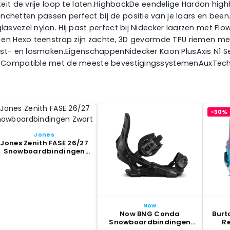
eit de vrije loop te laten.HighbackDe eendelige Hardon hig
etten passen perfect bij de positie van je laars en been
vezel nylon. Hij past perfect bij Nidecker laarzen met Flo
 en Hexo teenstrap zijn zachte, 3D gevormde TPU riemen met
vast- en losmaken.EigenschappenNidecker Kaon PlusAxis N1
elsCompatible met de meeste bevestigingssystemenAuxTe
-30%
Jones
Jones Zenith FASE 26/27
Snowboardbindingen
Zwart
Now
Now BNG Conda
Burt
Snowboardbindingen
Re