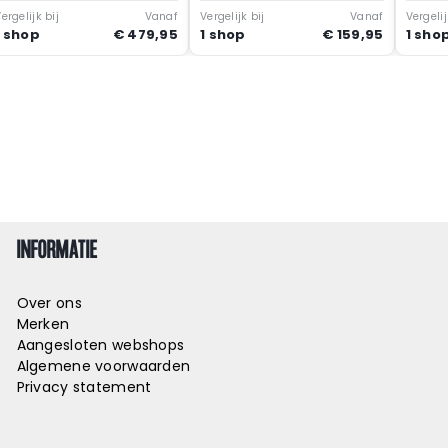
Zwart
ergelijk bij
Vanaf
Vergelijk bij
Vanaf
Vergelij
1 shop
€ 479,95
1 shop
€ 159,95
1 sho
INFORMATIE
Over ons
Merken
Aangesloten webshops
Algemene voorwaarden
Privacy statement