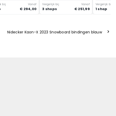
k bij
Vanaf
Vergelijk bij
Vanaf
Vergelijk bij
p
€ 294,00
3 shops
€ 251,99
1 shop
Nidecker Kaon-X 2023 Snowboard bindingen blauw