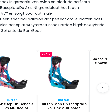
hback is gemaakt van nylon en biedt de perfecte
.BaseplateDe Axis N1 grondplaat heeft een
wFit™ en zorgt voor optimale
 een speciaal patroon dat perfect om je laarzen past.
 Series baseplateAsymmetrische Hardon highbackHybride
chGekantelde BankBeds
-40%
Jones Neb
Snowboa
B
›
Burton
Burton
on Step On Genesis
Burton Step On Escapade
-Flex Multicolor
Re-Flex Multicolor