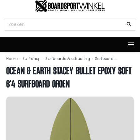
G
a
n
Z
a
o
a
e
r
k
d
n
e
a
i
a
Home
›
Surf shop
›
Surfboards & uitrusting
›
Surfboards
n
r
OCEAN & EARTH STACEY BULLET EPOXY SOFT
h
:
o
6’4 SURFBOARD GROEN
u
d