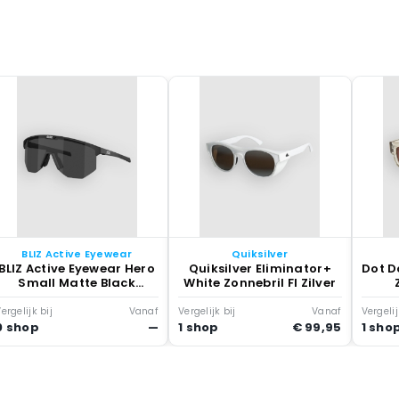
BLIZ Active Eyewear
Quiksilver
BLIZ Active Eyewear Hero
Quiksilver Eliminator+
Dot D
Small Matte Black
White Zonnebril Fl Zilver
Zonnebril Smoke
ergelijk bij
Vanaf
Vergelijk bij
Vanaf
Vergelij
0 shop
—
1 shop
€ 99,95
1 sho