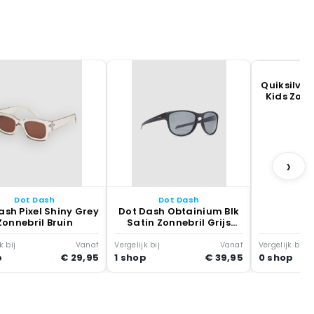
Qu
Quiksilver
Kids Zonn
›
Dot Dash
Dot Dash
ash Pixel Shiny Grey
Dot Dash Obtainium Blk
Zonnebril Bruin
Satin Zonnebril Grijs
Polar
k bij
Vanaf
Vergelijk bij
Vanaf
Vergelijk bij
p
€ 29,95
1 shop
€ 39,95
0 shop