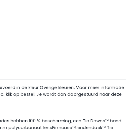
tgevoerd in de kleur Overige kleuren. Voor meer informatie
ato, klik op bestel. Je wordt dan doorgestuurd naar deze
00s Shades hebben 100 % bescherming, een Tie Downs™ band
.2 mm polycarbonaat lensFirmcase™Lendendoek™ Tie