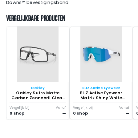
Downs™ bevestigingsband
VERGELIJKBARE PRODUCTEN
Oakley
BLIZ Active Eyewear
Oakley Sutro Matte
BLIZ Active Eyewear
Carbon Zonnebril Clear
Matrix Shiny White
Photochromic
Zonnebril Smoke W
Blauw Multicolor
Vergelijk bij
Vanaf
Vergelijk bij
Vanaf
V
0 shop
—
0 shop
—