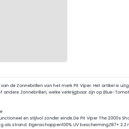
 van de Zonnebrillen van het merk Pit Viper. Het artikel is ui
of andere Zonnebrillen, welke verkrijgbaar zijn op Blue-Tom
ie
oot, functioneel en stijlvol zonder einde.De Pit Viper The 20
 berg als strand. Eigenschappen100% UV beschermingZ87+ 2