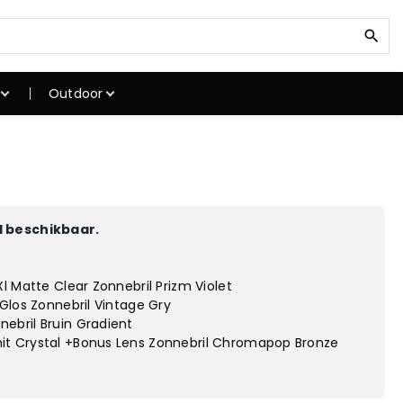
Z
o
e
k
Outdoor
n
a
a
ken
Klimuitrusting
r
kken
Klimschoenen
:
Klimtouwen
Klimgordels
 beschikbaar.
stokken
Karabiner
atten
Klimhelmen
l Matte Clear Zonnebril Prizm Violet
gstoel
Winterjassen
Glos Zonnebril Vintage Gry
ebril Bruin Gradient
t Crystal +Bonus Lens Zonnebril Chromapop Bronze