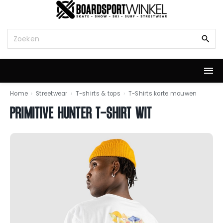
G
a
n
Z
a
o
a
e
r
k
d
n
e
a
i
a
Home
›
Streetwear
›
T-shirts & tops
›
T-Shirts korte mouwen
n
r
PRIMITIVE HUNTER T-SHIRT WIT
h
:
o
u
d