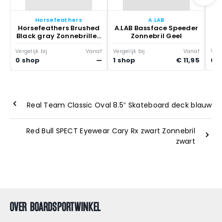
Horsefeathers
A.LAB
Horsefeathers Brushed
A.LAB Bassface Speeder
Black gray Zonnebrillen
Zonnebril Geel
Grijs
Vergelijk bij
Vanaf
Vergelijk bij
Vanaf
Verg
0 shop
—
1 shop
€ 11,95
0 
Real Team Classic Oval 8.5″ Skateboard deck blauw
Red Bull SPECT Eyewear Cary Rx zwart Zonnebril
zwart
OVER BOARDSPORTWINKEL