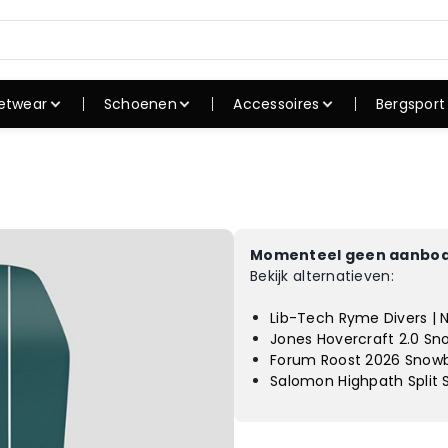
etwear
Schoenen
Accessoires
Bergsport
shirts
Sneakers
Caps
Rugzak
irts
Skate schoenen
Petten
Slaapza
uien
Winterschoene
Mutsen
Tenten
n
verhemden
Zonnebrillen
Koken
Outdoorschoen
Momenteel geen aanbod
ssen
Hoeden
Wandel
en
Bekijk alternatieven:
oeken
Riemen
Slaapm
Slippers
Lib-Tech Ryme Divers | 
rte broeken
Sokken
Campin
Sandalen
Jones Hovercraft 2.0 S
dergoed
Horloges
Forum Roost 2026 Snowb
admode
Salomon Highpath Split 
ortkleding
kken