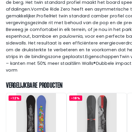
de berg. Het twin standard profiel maakt het board speels
afdalingen.VormDe Ride Zero heeft een asymmetrische tw
gemakkelijker.ProfielHet twin standard camber profiel com
vergevingsgezinde rit met behoud van de pop en de prec
Beweeg je comfortabel in elk terrein, of je nou in het p
espenhout, bamboe en paulownia, voor een perfecte balan
sidewalls. Het resultaat is een efficiëntere energieover
om de druksterkte te verbeteren en te voorkomen dat he
strips in de bindingszone geplaatst.EigenschappenTwi
– kanten met 50% meer staalSlim Walls®Dubbele impact pl
vorm
VERGELIJKBARE PRODUCTEN
-12%
-18%