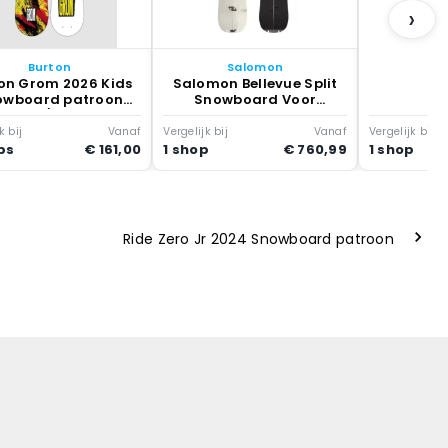
›
Burton
Salomon
on Grom 2026 Kids
Salomon Bellevue Split
owboard patroon
Snowboard Voor
etchup/mustard
Vrouwen Multicolor
k bij
Vanaf
Vergelijk bij
Vanaf
Vergelijk bij
ps
€ 161,00
1 shop
€ 760,99
1 shop
Ride Zero Jr 2024 Snowboard patroon