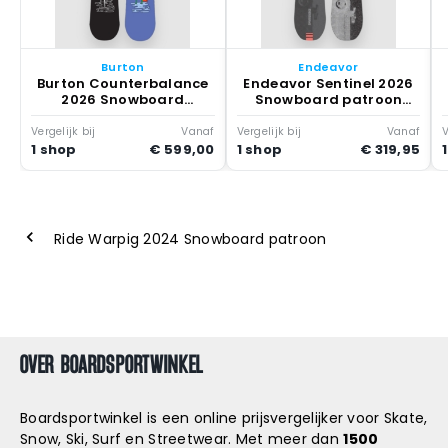
Burton
Endeavor
Burton Counterbalance
Endeavor Sentinel 2026
2026 Snowboard
Snowboard patroon
patroon Hallucinate
Multicolor
Vergelijk bij
Vanaf
Vergelijk bij
Vanaf
V
1 shop
€ 599,00
1 shop
€ 319,95
Ride Warpig 2024 Snowboard patroon
OVER BOARDSPORTWINKEL
Boardsportwinkel is een online prijsvergelijker voor Skate,
Snow, Ski, Surf en Streetwear. Met meer dan
1500