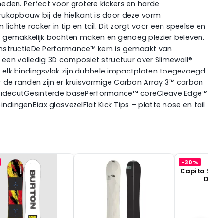
lheden. Perfect voor grotere kickers en harde
rukopbouw bij de hielkant is door deze vorm
chte rocker in tip en tail. Dit zorgt voor een speelse en
e gemakkelijk bochten maken en genoeg plezier beleven.
.ConstructieDe Performance™ kern is gemaakt van
 een volledig 3D composiet structuur over Slimewall®
er elk bindingsvlak zijn dubbele impactplaten toegevoegd
 de randen zijn er kruisvormige Carbon Array 3™ carbon
e sidecutGesinterde basePerformance™ coreCleave Edge™
ingenBiax glasvezelFlat Kick Tips – platte nose en tail
-30%
C
Capita SB
Dive