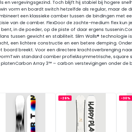
 en vergevingsgezind. Toch blijft hij stabiel bij hogere sne
in vorm en boardt switch hetzelfde als regular, maar de d
bineert een klassieke camber tussen de bindingen met een li
isie van de camber. FlexDoor de zachte-medium flex kun j
ark bent, in de poeder, op de piste of daar ergens tussenin
s tussen gewicht en stabiliteit. Slim Walls® technologie is
dracht, een lichtere constructie en een betere demping. Ond
t board breekt. Voor een directere krachtoverbrenging naar
n vormTwin standard camber profielAsymmetrische, squar
atenCarbon Array 3™ – carbon verstevigingen onder de bind
-26%
-30%