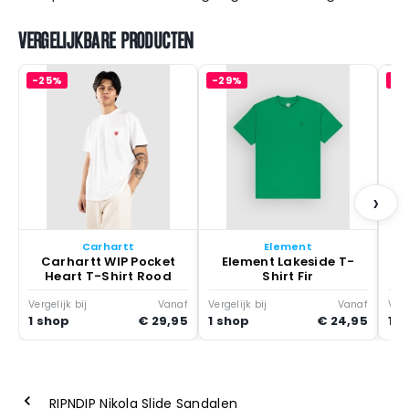
VERGELIJKBARE PRODUCTEN
-25%
-29%
-1
S
›
Carhartt
Element
Carhartt WIP Pocket
Element Lakeside T-
Heart T-Shirt Rood
Shirt Fir
Vergelijk bij
Vanaf
Vergelijk bij
Vanaf
Verg
1 shop
€ 29,95
1 shop
€ 24,95
1 s
RIPNDIP Nikola Slide Sandalen