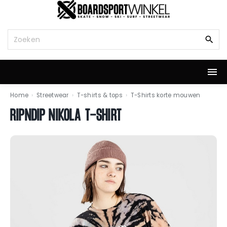
G
a
n
Z
a
o
a
e
r
k
d
n
e
a
i
a
Home
›
Streetwear
›
T-shirts & tops
›
T-Shirts korte mouwen
n
r
RIPNDIP NIKOLA T-SHIRT
h
:
o
u
d