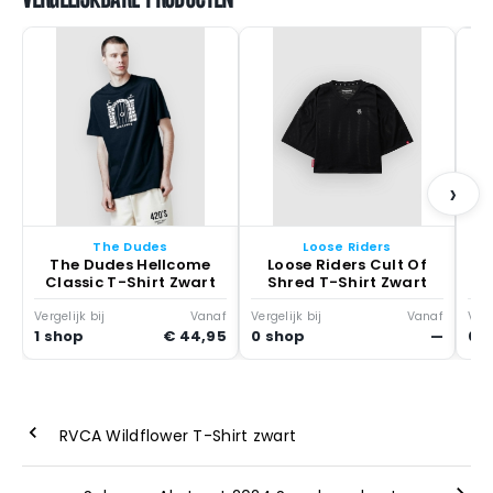
›
The Dudes
Loose Riders
The Dudes Hellcome
Loose Riders Cult Of
Classic T-Shirt Zwart
Shred T-Shirt Zwart
Vergelijk bij
Vanaf
Vergelijk bij
Vanaf
Verg
1 shop
€ 44,95
0 shop
—
0 
RVCA Wildflower T-Shirt zwart