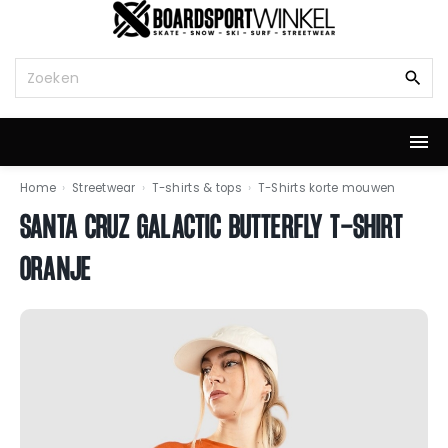
G
a
n
Z
a
o
a
e
r
k
d
n
e
a
i
a
Home
›
Streetwear
›
T-shirts & tops
›
T-Shirts korte mouwen
n
r
SANTA CRUZ GALACTIC BUTTERFLY T-SHIRT
h
:
o
ORANJE
u
d