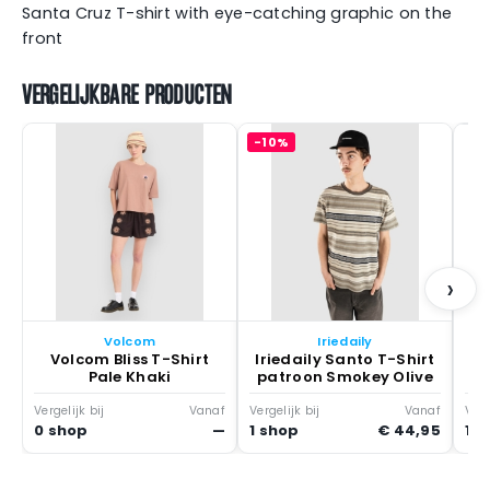
Santa Cruz T-shirt with eye-catching graphic on the
front
VERGELIJKBARE PRODUCTEN
-10%
T
Bl
›
Volcom
Iriedaily
Volcom Bliss T-Shirt
Iriedaily Santo T-Shirt
Pale Khaki
patroon Smokey Olive
Vergelijk bij
Vanaf
Vergelijk bij
Vanaf
Verg
0 shop
—
1 shop
€ 44,95
1 s