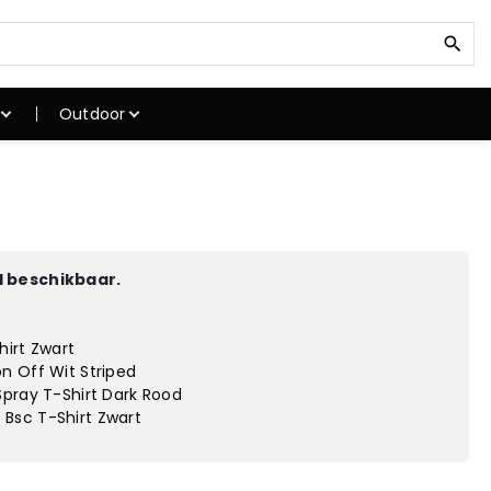
Z
o
e
k
Outdoor
n
a
a
ken
Klimuitrusting
r
kken
Klimschoenen
:
Klimtouwen
Klimgordels
 beschikbaar.
stokken
Karabiner
atten
Klimhelmen
hirt Zwart
gstoel
Winterjassen
n Off Wit Striped
Spray T-Shirt Dark Rood
Bsc T-Shirt Zwart