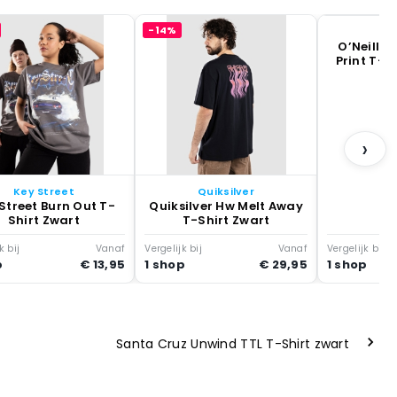
-14%
O
O’Neill 
Print T-S
›
Key Street
Quiksilver
Street Burn Out T-
Quiksilver Hw Melt Away
Shirt Zwart
T-Shirt Zwart
k bij
Vanaf
Vergelijk bij
Vanaf
Vergelijk bij
p
€ 13,95
1 shop
€ 29,95
1 shop
Santa Cruz Unwind TTL T-Shirt zwart