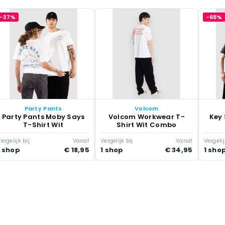
-37%
-65%
Party Pants
Volcom
Party Pants Moby Says
Volcom Workwear T-
Key 
T-Shirt Wit
Shirt Wit Combo
ergelijk bij
Vanaf
Vergelijk bij
Vanaf
Vergelij
1 shop
€ 18,95
1 shop
€ 34,95
1 sho