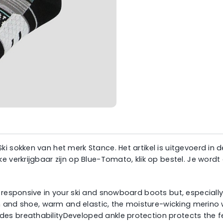
i sokken van het merk Stance. Het artikel is uitgevoerd in 
ke verkrijgbaar zijn op Blue-Tomato, klik op bestel. Je wo
u responsive in your ski and snowboard boots but, especial
skin and shoe, warm and elastic, the moisture-wicking merin
des breathabilityDeveloped ankle protection protects the 