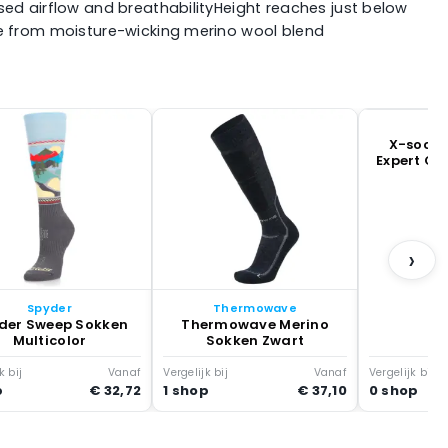
sed airflow and breathabilityHeight reaches just below
de from moisture-wicking merino wool blend
X
X-socks
Expert Ot
Sand /
›
Spyder
Thermowave
der Sweep Sokken
Thermowave Merino
Multicolor
Sokken Zwart
k bij
Vanaf
Vergelijk bij
Vanaf
Vergelijk bij
p
€ 32,72
1 shop
€ 37,10
0 shop