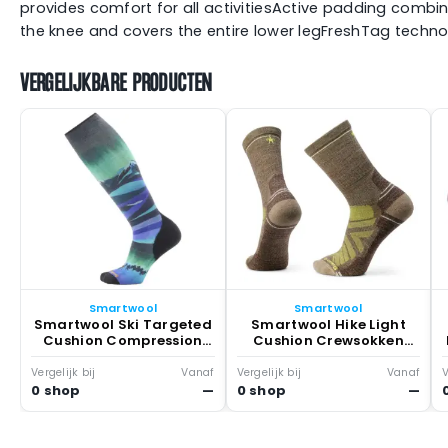
provides comfort for all activitiesActive padding combi
the knee and covers the entire lower legFreshTag techn
VERGELIJKBARE PRODUCTEN
Smartwool
Smartwool
Smartwool Ski Targeted
Smartwool Hike Light
Cushion Compression
Cushion Crewsokken
Print Otc Sokken Zwart
Olijf
Vergelijk bij
Vanaf
Vergelijk bij
Vanaf
V
0 shop
—
0 shop
—