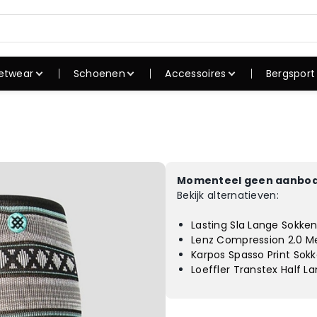
etwear
Schoenen
Accessoires
Bergsport
shirts
Sneakers
Caps
Rugzak
irts
Skate schoenen
Petten
Slaapza
uien
Winterschoene
Mutsen
Tenten
n
verhemden
Zonnebrillen
Koken
Outdoorschoen
Momenteel geen aanbod
ssen
Hoeden
Wandel
en
Bekijk alternatieven:
oeken
Riemen
Slaapm
Slippers
Lasting Sla Lange Sokke
rte broeken
Sokken
Campin
Sandalen
Lenz Compression 2.0 M
dergoed
Horloges
Karpos Spasso Print Sokk
admode
Loeffler Transtex Half L
ortkleding
kken