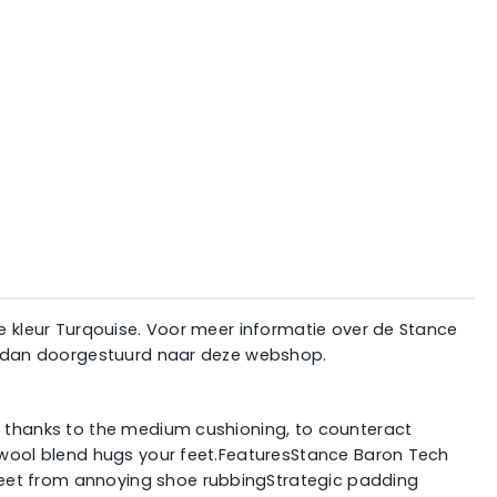
de kleur Turqouise. Voor meer informatie over de Stance
rdt dan doorgestuurd naar deze webshop.
ly thanks to the medium cushioning, to counteract
o wool blend hugs your feet.FeaturesStance Baron Tech
feet from annoying shoe rubbingStrategic padding