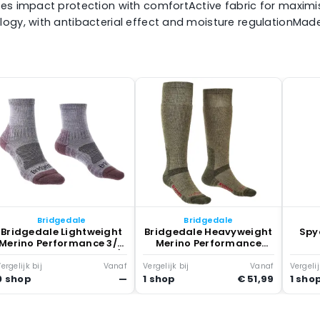
nes impact protection with comfortActive fabric for maximi
ology, with antibacterial effect and moisture regulationMa
Bridgedale
Bridgedale
Bridgedale Lightweight
Bridgedale Heavyweight
Spy
Merino Performance 3/4
Merino Performance
Crew Sokken Heather /
Knee Sokken Olijf
Damson
ergelijk bij
Vanaf
Vergelijk bij
Vanaf
Vergelij
0 shop
—
1 shop
€ 51,99
1 sho