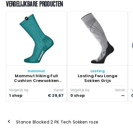
VERGELIJKBARE PRODUCTEN
mammut
Lasting
Mammut Hiking Full
Lasting Fwu Lange
Cushion Crewsokken
Sokken Grijs
Turquoise
Vergelijk bij
Vanaf
Vergelijk bij
Vanaf
V
1 shop
€ 29,67
0 shop
—
Stance Blocked 2 PK Tech Sokken roze