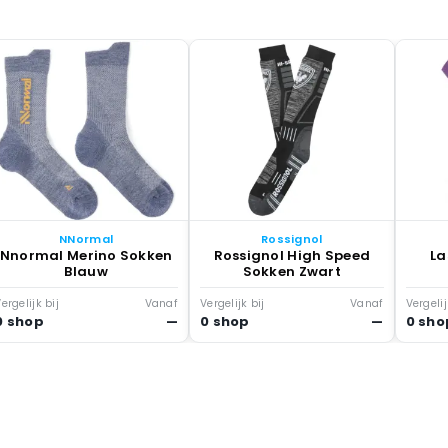
NNormal
Rossignol
Nnormal Merino Sokken
Rossignol High Speed
La
Blauw
Sokken Zwart
ergelijk bij
Vanaf
Vergelijk bij
Vanaf
Vergelij
0 shop
—
0 shop
—
0 sho