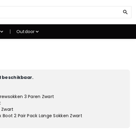
Z
o
e
k
Outdoor
n
a
a
ken
Klimuitrusting
r
kken
Klimschoenen
:
Klimtouwen
Klimgordels
 beschikbaar.
stokken
Karabiner
atten
Klimhelmen
Crewsokken 3 Paren Zwart
gstoel
Winterjassen
t
 Zwart
x Boot 2 Pair Pack Lange Sokken Zwart