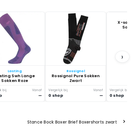
X
X-socks
Sokk
›
Lasting
Rossignol
sting Swh Lange
Rossignol Pure Sokken
Sokken Roze
Zwart
k bij
Vanaf
Vergelijk bij
Vanaf
Vergelijk bij
p
—
0 shop
—
0 shop
Stance Bock Boxer Brief Boxershorts zwart