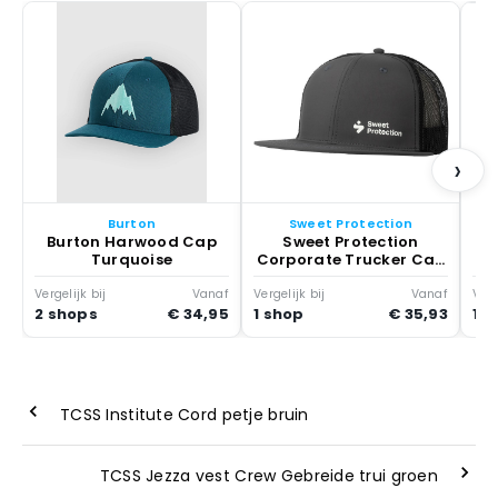
La
›
Burton
Sweet Protection
Burton Harwood Cap
Sweet Protection
Turquoise
Corporate Trucker Cap
Pet Grijs
Vergelijk bij
Vanaf
Vergelijk bij
Vanaf
Verg
2 shops
€ 34,95
1 shop
€ 35,93
1 s
TCSS Institute Cord petje bruin
TCSS Jezza vest Crew Gebreide trui groen