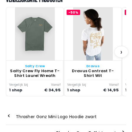
-50%
-5
Bl
›
Salty Crew
Dravus
Salty Crew Fly Home T-
Dravus Contrast T-
Shirt Laurel Wreath
Shirt Wit
Vergelijk bij
Vanaf
Vergelijk bij
Vanaf
Verg
1 shop
€ 34,95
1 shop
€ 14,95
1 s
Thrasher Gonz Mini Logo Hoodie zwart