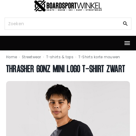
G
a
n
Z
a
o
a
e
r
k
d
n
e
a
i
a
Home
›
Streetwear
›
T-shirts & tops
›
T-Shirts korte mouwen
n
r
THRASHER GONZ MINI LOGO T-SHIRT ZWART
h
:
o
u
d