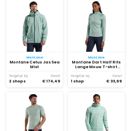
Montane
Montane
Montane Cetus Jas Sea
Montane Dart Half Rits
Mist
Lange Mouw T-shirt
Sea Mist
Vergelijk bij
Vanaf
Vergelijk bij
Vanaf
2 shops
€ 174,49
1 shop
€ 33,99