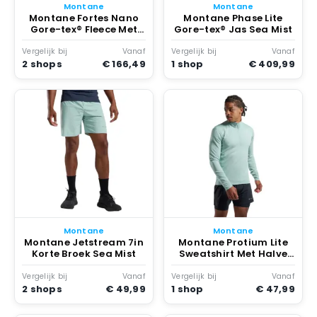
Montane
Montane
Montane Fortes Nano
Montane Phase Lite
Gore-tex® Fleece Met
Gore-tex® Jas Sea Mist
Halve Rits Sea Mist
Vergelijk bij
Vanaf
Vergelijk bij
Vanaf
2 shops
€ 166,49
1 shop
€ 409,99
Montane
Montane
Montane Jetstream 7in
Montane Protium Lite
Korte Broek Sea Mist
Sweatshirt Met Halve
Rits Sea Mist
Vergelijk bij
Vanaf
Vergelijk bij
Vanaf
2 shops
€ 49,99
1 shop
€ 47,99