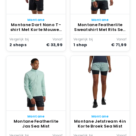
Montane
Montane
Montane Dart Nano T-
Montane Featherlite
shirt Met Korte Mouwen
Sweatshirt Met Rits Sea
Sea Mist
Mist
Vergelijk bij
Vanaf
Vergelijk bij
Vanaf
2 shops
€ 33,99
1 shop
€ 71,99
Montane
Montane
Montane Featherlite
Montane Jetstream 4in
Jas Sea Mist
Korte Broek Sea Mist
Vergelijk bij
Vanaf
Vergelijk bij
Vanaf