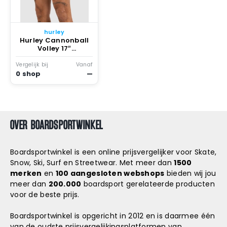
Snowboard
accessoires
hurley
Hurley Cannonball
Volley 17″
Boardshorts
patroon Tropical
Vergelijk bij
Vanaf
Mist 2
0 shop
—
OVER BOARDSPORTWINKEL
Boardsportwinkel is een online prijsvergelijker voor Skate,
Snow, Ski, Surf en Streetwear. Met meer dan
1500
merken
en
100 aangesloten webshops
bieden wij jou
meer dan
200.000
boardsport gerelateerde producten
voor de beste prijs.
Boardsportwinkel is opgericht in 2012 en is daarmee één
van de oudste prijsvergelijkingsplatformen van