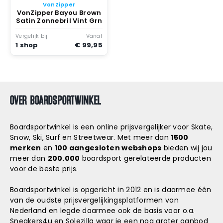
VonZipper
VonZipper Bayou Brown
Satin Zonnebril Vint Grn
Vergelijk bij
Vanaf
1 shop
€ 99,95
OVER BOARDSPORTWINKEL
Boardsportwinkel is een online prijsvergelijker voor Skate,
Snow, Ski, Surf en Streetwear. Met meer dan
1500
merken
en
100 aangesloten webshops
bieden wij jou
meer dan
200.000
boardsport gerelateerde producten
voor de beste prijs.
Boardsportwinkel is opgericht in 2012 en is daarmee één
van de oudste prijsvergelijkingsplatformen van
Nederland en legde daarmee ook de basis voor o.a.
Sneakers4u
en
Solezilla
waar je een nog groter aanbod