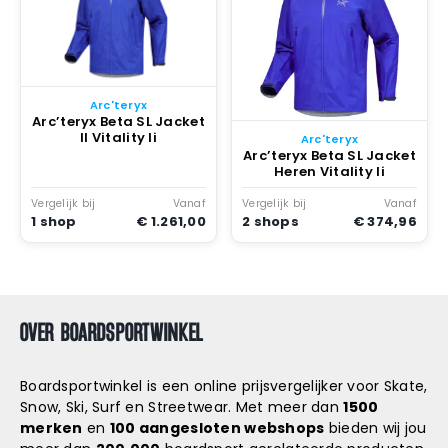
Arc'teryx
Arc’teryx Beta SL Jacket
II Vitality Ii
Arc'teryx
Arc’teryx Beta SL Jacket
Heren Vitality Ii
Vergelijk bij
Vanaf
Vergelijk bij
Vanaf
1 shop
€ 1.261,00
2 shops
€ 374,96
OVER BOARDSPORTWINKEL
Boardsportwinkel is een online prijsvergelijker voor Skate,
Snow, Ski, Surf en Streetwear. Met meer dan
1500
merken
en
100 aangesloten webshops
bieden wij jou