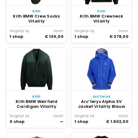
Kith
Kith
Kith BMW Crew Socks
Kith BMW Crewneck
Vitality
Vitality
Vergelijk bij
Vanaf
Vergelijk bij
Vanaf
1 shop
€ 134,00
1 shop
€ 378,00
Kith
Arc'teryx
Kith BMW Weirfield
Arc’teryx Alpha SV
Cardigan Vitality
Jacket Vitality Blauw
Vergelijk bij
Vanaf
Vergelijk bij
Vanaf
0 shop
—
1 shop
€ 1.802,00