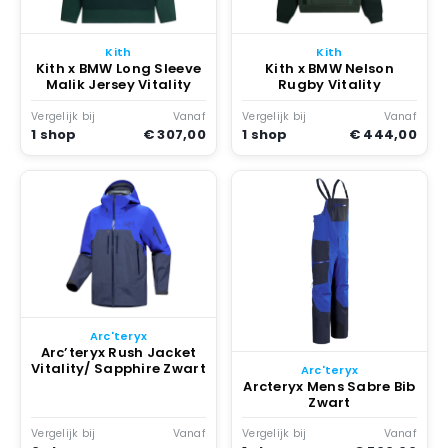
Kith
Kith
Kith x BMW Long Sleeve
Kith x BMW Nelson
Malik Jersey Vitality
Rugby Vitality
Vergelijk bij
Vanaf
Vergelijk bij
Vanaf
1 shop
€ 307,00
1 shop
€ 444,00
Arc'teryx
Arc’teryx Rush Jacket
Vitality/ Sapphire Zwart
Arc'teryx
Arcteryx Mens Sabre Bib
Zwart
Vergelijk bij
Vanaf
Vergelijk bij
Vanaf