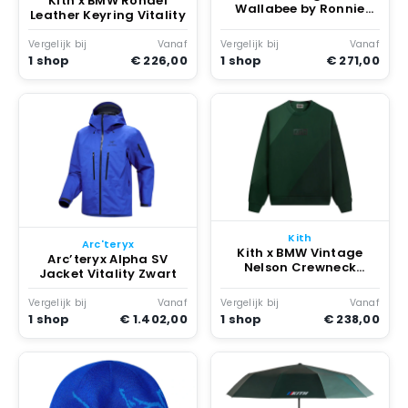
Kith x BMW Rondel
Wallabee by Ronnie
Leather Keyring Vitality
Fieg Kith Loyalty
Program Vitality
Vergelijk bij
Vanaf
Vergelijk bij
Vanaf
1 shop
€ 226,00
1 shop
€ 271,00
Kith
Arc'teryx
Kith x BMW Vintage
Arc’teryx Alpha SV
Nelson Crewneck
Jacket Vitality Zwart
Vitality
Vergelijk bij
Vanaf
Vergelijk bij
Vanaf
1 shop
€ 1.402,00
1 shop
€ 238,00