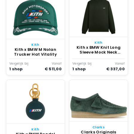
Kith
Kith
Kith x BMW Knit Long
Kith x BMW M Nolan
Sleeve Mock Neck
Trucker Hat Vitality
Vitality
Vergelijk bij
Vanaf
Vergelijk bij
Vanaf
1 shop
€ 511,00
1 shop
€ 337,00
Clarks
Kith
Clarks Originals