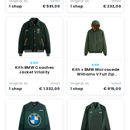
Vergelijk bij
Vanaf
Vergelijk bij
Vanaf
1 shop
€ 581,00
1 shop
€ 232,00
Kith
Kith
Kith BMW Coaches
Kith x BMW Microsuede
Jacket Vitality
Williams V Full Zip
Hoodie Vitality
Vergelijk bij
Vanaf
Vergelijk bij
Vanaf
1 shop
€ 1.332,00
1 shop
€ 919,00