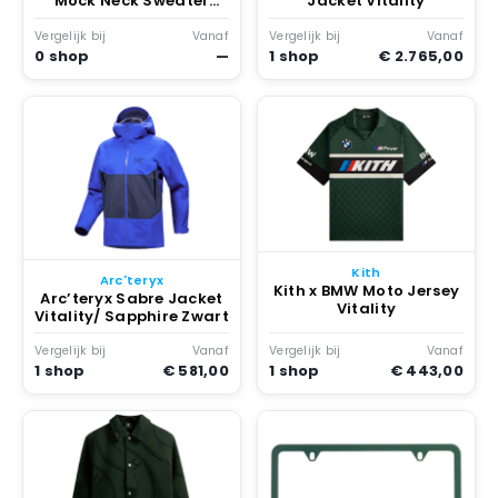
Mock Neck Sweater
Jacket Vitality
Vitality
Vergelijk bij
Vanaf
Vergelijk bij
Vanaf
0 shop
—
1 shop
€ 2.765,00
Kith
Arc'teryx
Kith x BMW Moto Jersey
Arc’teryx Sabre Jacket
Vitality
Vitality/ Sapphire Zwart
Vergelijk bij
Vanaf
Vergelijk bij
Vanaf
1 shop
€ 581,00
1 shop
€ 443,00