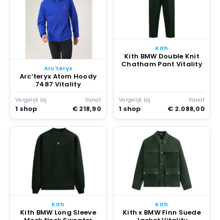
Kith
Kith BMW Double Knit
Chatham Pant Vitality
Arc'teryx
Arc’teryx Atom Hoody
7487 Vitality
Vergelijk bij
Vanaf
Vergelijk bij
Vanaf
1 shop
€ 218,90
1 shop
€ 2.088,00
Kith
Kith
Kith BMW Long Sleeve
Kith x BMW Finn Suede