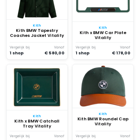
Kith
Kith
Kith BMW Tapestry
Kith x BMW Car Plate
Coaches Jacket Vitality
Vitality
Vergelijk bij
Vanaf
Vergelijk bij
Vanaf
1 shop
€ 580,00
1 shop
€ 178,00
Kith
Kith
Kith BMW Roundel Cap
Kith x BMW Catchall
Vitality
Tray Vitality
Vergelijk bij
Vanaf
Vergelijk bij
Vanaf