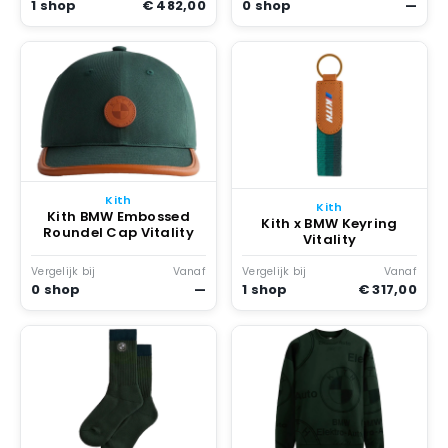
1 shop
€ 482,00
0 shop
—
Kith
Kith
Kith BMW Embossed
Kith x BMW Keyring
Roundel Cap Vitality
Vitality
Vergelijk bij
Vanaf
Vergelijk bij
Vanaf
0 shop
—
1 shop
€ 317,00