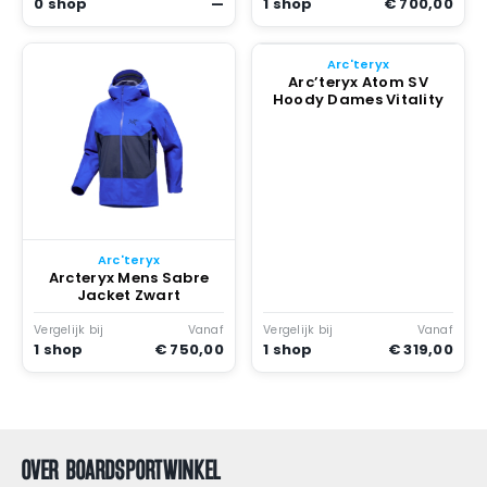
0 shop
—
1 shop
€ 700,00
Arc'teryx
Arc’teryx Atom SV
Hoody Dames Vitality
Arc'teryx
Arcteryx Mens Sabre
Jacket Zwart
Vergelijk bij
Vanaf
Vergelijk bij
Vanaf
1 shop
€ 750,00
1 shop
€ 319,00
OVER BOARDSPORTWINKEL