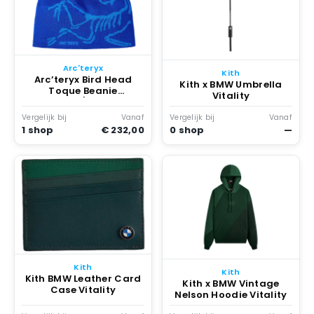
Arc'teryx
Kith
Arc’teryx Bird Head
Kith x BMW Umbrella
Toque Beanie
Vitality
Vitality/fluidity
Vergelijk bij
Vanaf
Vergelijk bij
Vanaf
1 shop
€ 232,00
0 shop
—
Kith
Kith
Kith BMW Leather Card
Kith x BMW Vintage
Case Vitality
Nelson Hoodie Vitality