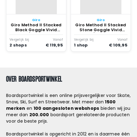
Giro
Giro
Giro Method II Stacked
Giro Method II Stacked
Black Goggle Vivid
Stone Goggle Vivid
Ember/vvd Infrared
Ember/vvd Infrared
Vergelijk bij
Vanaf
Vergelijk bij
Vanaf
2 shops
€ 119,95
1 shop
€ 109,95
OVER BOARDSPORTWINKEL
Boardsportwinkel is een online prijsvergelijker voor Skate,
Snow, Ski, Surf en Streetwear. Met meer dan
1500
merken
en
100 aangesloten webshops
bieden wij jou
meer dan
200.000
boardsport gerelateerde producten
voor de beste prijs.
Boardsportwinkel is opgericht in 2012 en is daarmee één