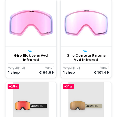
Giro
Giro
Giro Blok Lens Vvd
Giro Contour Rs Lens
Infrared
Vvd Infrared
Vergelijk bij
Vanaf
Vergelijk bij
Vanaf
1 shop
€ 64,99
1 shop
€ 101,49
-25%
-31%