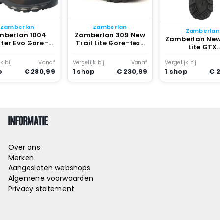
Zamberlan
Zamberlan
Zamberlan
mberlan 1004
Zamberlan 309 New
Zamberlan New
ter Evo Gore-
Trail Lite Gore-tex®
Lite GTX
tex® Pr Wl
Wandelschoenen
Wandelsch
ndelschoenen
Waxed Chestnut
Waxed Chest
k bij
Vanaf
Vergelijk bij
Vanaf
Vergelijk bij
xed Chestnut
p
€ 280,99
1 shop
€ 230,99
1 shop
€ 
INFORMATIE
Over ons
Merken
Aangesloten webshops
Algemene voorwaarden
Privacy statement