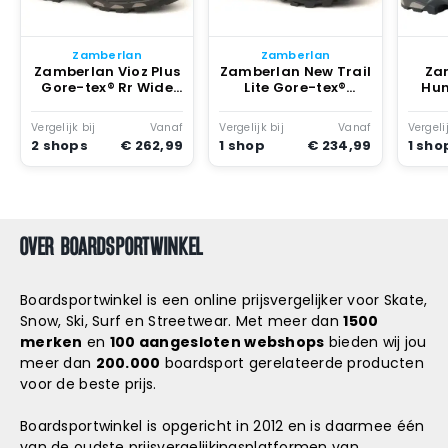
Snowboard
accessoires
Zamberlan
Zamberlan
Zamberlan Vioz Plus
Zamberlan New Trail
Za
Gore-tex® Rr Wide
Lite Gore-tex®
Hun
Wandelschoenen
Wandelschoenen
Waxed Chestnut
Waxed Chestnut
Wa
Vergelijk bij
Vanaf
Vergelijk bij
Vanaf
Vergelij
Wa
2 shops
€ 262,99
1 shop
€ 234,99
1 sho
OVER BOARDSPORTWINKEL
Boardsportwinkel is een online prijsvergelijker voor Skate,
Snow, Ski, Surf en Streetwear. Met meer dan
1500
merken
en
100 aangesloten webshops
bieden wij jou
meer dan
200.000
boardsport gerelateerde producten
voor de beste prijs.
Boardsportwinkel is opgericht in 2012 en is daarmee één
van de oudste prijsvergelijkingsplatformen van