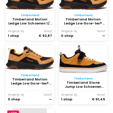
Timberland
Timberland
Timberland Motion
Timberland Motion
Ledge Low Schoenen 1/2
Ledge Low Gore-tex®
Man Wheat Suede
Schoenen 1/2 Man
Wheat Suede
Vergelijk bij
Vanaf
Vergelijk bij
Vanaf
1 shop
€ 92,87
0 shop
—
Timberland
Timberland
Timberland Motion
Timberland Stone
Ledge Low Gore-tex®
Jump Low Schoenen
Schoenen Man Wheat
Jongens Meisjes Wheat
Suede
Suede
Vergelijk bij
Vanaf
Vergelijk bij
Vanaf
0 shop
—
1 shop
€ 51,45
-43%