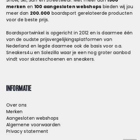
Snow, Ski, Surf en Streetwear. Met meer dan
1500
merken
en
100 aangesloten webshops
bieden wij jou
meer dan
200.000
boardsport gerelateerde producten
voor de beste prijs.
Boardsportwinkel is opgericht in 2012 en is daarmee één
van de oudste prijsvergelijkingsplatformen van
Nederland en legde daarmee ook de basis voor o.a.
Sneakers4u
en
Solezilla
waar je een nog groter aanbod
vindt voor skateschoenen en sneakers.
INFORMATIE
Over ons
Merken
Aangesloten webshops
Algemene voorwaarden
Privacy statement