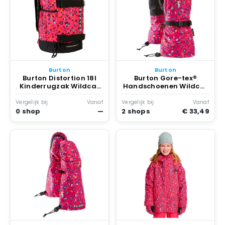
Burton
Burton
Burton Distortion 18l
Burton Gore-tex®
Kinderrugzak Wildcat
Handschoenen Wildcat
Floral
Floral
Vergelijk bij
Vanaf
Vergelijk bij
Vanaf
0 shop
—
2 shops
€ 33,49