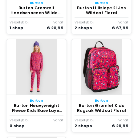
Burton
Burton
Burton Grommit
Burton Hillslope 2l Jas
Handschoenen Wildcat
Wildcat Floral
Floral
Vergelijk bij
Vanaf
Vergelijk bij
Vanaf
1 shop
€ 20,99
2 shops
€ 67,99
Burton
Burton
Burton Heavyweight
Burton Gromlet Kids
Fleece Kids Base Layer
Rugzak Wildcat Floral
Suit Wildcat Floral
Vergelijk bij
Vanaf
Vergelijk bij
Vanaf
0 shop
—
2 shops
€ 26,99