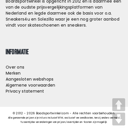
Boardsportwinkel is opgericht in 2012 en is daarmee één
van de oudste prijsvergelijkingsplatformen van
Nederland en legde daarmee ook de basis voor o.a.
Sneakers4u
en
Solezilla
waar je een nog groter aanbod
vindt voor skateschoenen en sneakers.
INFORMATIE
Over ons
Merken
Aangesloten webshops
Algemene voorwaarden
Privacy statement
© 2012 -
2026
Boadsportwinkel.com - Alle rechten voorbehouden.
Alle genoemde prijzen zijn in Euro inclusief BTW, exclusief verzendkosten, tenzij anders vermeld.
Tussentijdse veranderingen van prijzen, levertijden en -kosten zijn mogelijk.