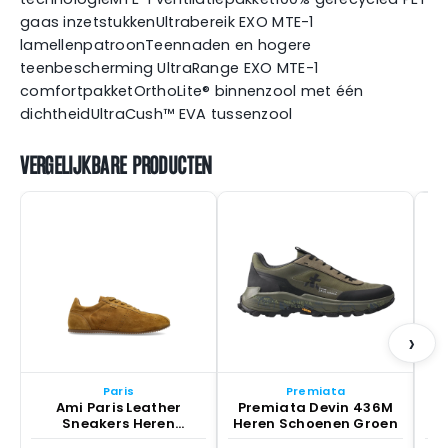
gaas inzetstukkenUltrabereik EXO MTE-1
lamellenpatroonTeennaden en hogere
teenbescherming UltraRange EXO MTE-1
comfortpakketOrthoLite® binnenzool met één
dichtheidUltraCush™ EVA tussenzool
VERGELIJKBARE PRODUCTEN
a
›
Paris
Premiata
Ami Paris Leather
Premiata Devin 436M
Sneakers Heren
Heren Schoenen Groen
Schoenen Bruin