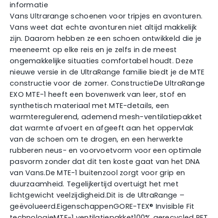
informatie
Vans Ultrarange schoenen voor tripjes en avonturen.
Vans weet dat echte avonturen niet altijd makkelijk
zijn. Daarom hebben ze een schoen ontwikkeld die je
meeneemt op elke reis en je zelfs in de meest
ongemakkelijke situaties comfortabel houdt. Deze
nieuwe versie in de UltraRange familie biedt je de MTE
constructie voor de zomer. ConstructieDe UltraRange
EXO MTE-1 heeft een bovenwerk van leer, stof en
synthetisch materiaal met MTE-details, een
warmteregulerend, ademend mesh-ventilatiepakket
dat warmte afvoert en afgeeft aan het oppervlak
van de schoen om te drogen, en een herwerkte
rubberen neus- en voorvoetvorm voor een optimale
pasvorm zonder dat dit ten koste gaat van het DNA
van Vans.De MTE-1 buitenzool zorgt voor grip en
duurzaamheid. Tegelijkertijd overtuigt het met
lichtgewicht veelzijdigheid.Dit is de UltraRange –
geëvolueerd.EigenschappenGORE-TEX® Invisible Fit
technologieMTE-1 ventilatiepakket100% gerecycled PET