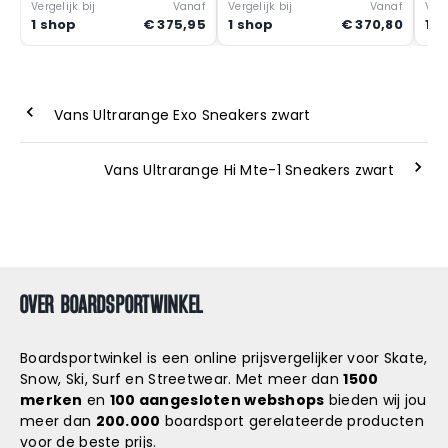
Vergelijk bij
Vanaf
Vergelijk bij
Vanaf
Verg
1 shop
€ 375,95
1 shop
€ 370,80
1 s
Vans Ultrarange Exo Sneakers zwart
Vans Ultrarange Hi Mte-1 Sneakers zwart
OVER BOARDSPORTWINKEL
Boardsportwinkel is een online prijsvergelijker voor Skate,
Snow, Ski, Surf en Streetwear. Met meer dan
1500
merken
en
100 aangesloten webshops
bieden wij jou
meer dan
200.000
boardsport gerelateerde producten
voor de beste prijs.