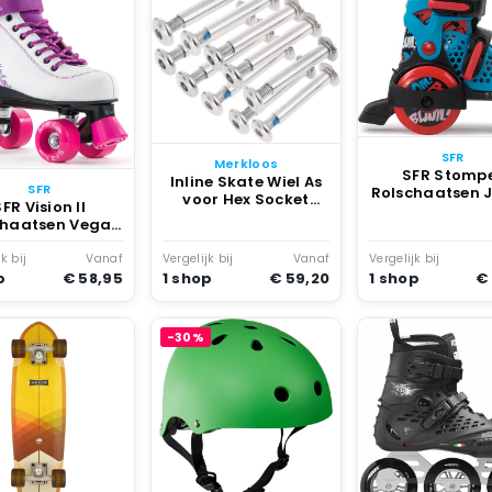
Rolschaats
Kunstschaats
Schoenen
SFR
Merkloos
SFR Stomp
Inline Skate Wiel As
SFR
Rolschaatsen J
voor Hex Socket
FR Vision II
Zwart
Schroeven Zilver
chaatsen Vegan
endelijk Paars
k bij
Vanaf
Vergelijk bij
Vanaf
Vergelijk bij
p
€ 58,95
1 shop
€ 59,20
1 shop
€
-30%