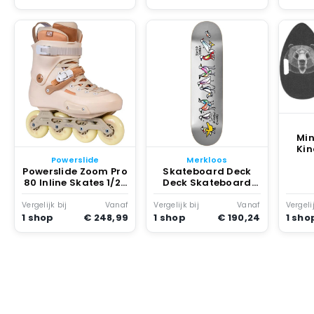
Min
Kin
B
Powerslide
Merkloos
s
Powerslide Zoom Pro
Skateboard Deck
Antis
80 Inline Skates 1/2-
Deck Skateboard
43 Creme
Skaten Straat
Medium Concave 8.3
Vergelijk bij
Vanaf
Vergelijk bij
Vanaf
Vergelij
Inch Multi
1 shop
€ 248,99
1 shop
€ 190,24
1 sho
B
E