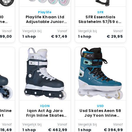
Playlife
SFR
10
Playlife Khaan Ltd
SFR Essentials
ine
Adjustable Junior
Skatehelm 57/59 cm
senen
Skates Kinderen Wit
Zwart
Vanaf
Vergelijk bij
Vanaf
Vergelijk bij
Vanaf
199,00
1 shop
€ 97,49
1 shop
€ 29,95
IQON
USD
 Inline
Iqon Act Ag Jaro
Usd Skates Aeon 58
rt
Frijn Inline Skates
Jay Yoon Inline
Blauw
Skates Grijs
Vanaf
Vergelijk bij
Vanaf
Vergelijk bij
Vanaf
316,49
1 shop
€ 462,99
1 shop
€ 394,99