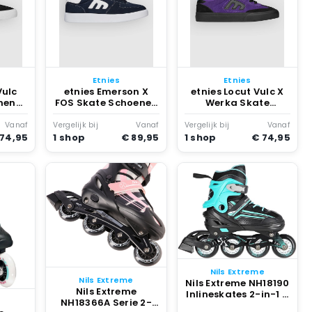
Etnies
Etnies
Vulc
etnies Emerson X
etnies Locut Vulc X
nen
FOS Skate Schoenen
Werka Skate
Marineblauw
Schoenen Paars
Vanaf
Vergelijk bij
Vanaf
Vergelijk bij
Vanaf
 74,95
1 shop
€ 89,95
1 shop
€ 74,95
Nils Extreme
Nils Extreme
Nils Extreme NH18190
Nils Extreme
Inlineskates 2-in-1 –
e
NH18366A Serie 2-
Verstelbare Zwart