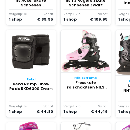
Es Accel Skate
Es TJ Rogers Skate
In
Schoenen
Schoenen Zwart
Marineblauw
Rese
Vergelijk bij
Vanaf
Vergelijk bij
Vanaf
Vergelij
1 shop
€ 89,95
1 shop
€ 109,95
1 sho
Nils Extreme
Rekd
Freeskate
Rekd Ramp Elbow
N
rolschaatsen NILS
Pads RKD630S Zwart
NH
Extreme NH18331
Roze
Ver
Vergelijk bij
Vanaf
Vergelijk bij
Vanaf
Vergelij
1 shop
€ 44,80
1 shop
€ 44,49
1 sho