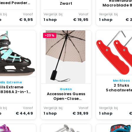
Rollerblad
dexed Powder
Zwart
Macroblade 
Baskets
Inline Skates
rvetellers Grijs
Dames Vrouw 
k bij
Vanaf
Vergelijk bij
Vanaf
Vergelijk bij
p
€ 9,95
1 shop
€ 19,95
1 shop
€ 
-23%
Merkloos
Nils Extreme
2 Stuks
ils Extreme
Guess
Schaatsvet
18366A 2-in-1
Accessoires Guess
Opvouwbare H
Schaatsen
Open-Close
Schaatsvet
stelbare Blauw
Umbrella Fashion
Draagbar
Wear Vrouwen Beige
k bij
Vanaf
Vergelijk bij
Vanaf
Vergelijk bij
Schaatssch
p
€ 44,49
1 shop
€ 38,99
1 shop
€
Veters me
Roestvrijsta
Veterhaak v
Schaatse