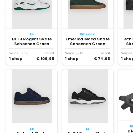
Snowboard
accessoires
Es
Emerica
Es TJ Rogers Skate
Emerica Moca Skate
etn
Schoenen Groen
Schoenen Groen
Sk
Vergelijk bij
Vanaf
Vergelijk bij
Vanaf
Vergelij
1 shop
€ 109,95
1 shop
€ 74,95
1 sho
B
Es
Es
Di