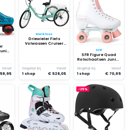
en
en en
Merkloos
Driewieler Fiets
Volwassen Cruiser
er
Boodschappen Doen
SFR
unior
7 Versnellingen
SFR Figure Quad
120kg
Rolschaatsen Junior
Draagvermogen
Roze
Vanaf
Vergelijk bij
Vanaf
Vergelijk bij
Vanaf
 58,95
1 shop
€ 528,05
1 shop
€ 70,95
-25%