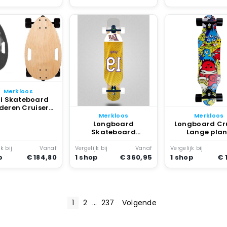
Merkloos
i Skateboard
deren Cruiser
oard Straat
Merkloos
Merkloos
kateboarden
Longboard
Longboard Cr
lip dek 17.5 x 10
Skateboard
Lange pla
inch
Compleet Board
Skateboard C
Cruisen door stad
en cruisen 7 
k bij
Vanaf
Vergelijk bij
Vanaf
Vergelijk bij
Extra breed deck
Canadees Esd
p
€ 184,80
1 shop
€ 360,95
1 shop
€ 
46×10 inch
80 cm Nie
gespecifice
1
2
…
237
Volgende