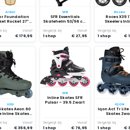
Arbor
SFR
Roces
or Foundation
SFR Essentials
Roces X35 1
ket Rocket 27″
Skatehelm 53/56 cm
Skeelers Inl
plete patroon
Groen
Skates Volwas
Uni
Zilver
k bij
Vanaf
Vergelijk bij
Vanaf
Vergelijk bij
p
€ 179,95
1 shop
€ 27,95
1 shop
€ 
SFR
Inline Skates SFR
Pulsar – 39.5 Zwart
USD
IQON
Skates Aeon 60
Iqon Act Tr Lite
 Inline Skates
Skates Zwa
Zwart
k bij
Vanaf
Vergelijk bij
Vanaf
Vergelijk bij
p
€ 356,99
1 shop
€ 76,95
1 shop
€ 