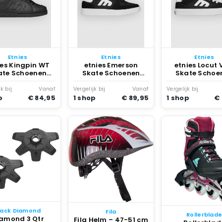
Etnies
Etnies
Etnies
ies Kingpin WT
etnies Emerson
etnies Locut 
ate Schoenen
Skate Schoenen
Skate Schoe
Zwart
Zwart
Zwart
k bij
Vanaf
Vergelijk bij
Vanaf
Vergelijk bij
p
€ 84,95
1 shop
€ 89,95
1 shop
€
lack Diamond
Fila
Rollerblad
amond 3 Qtr
Fila Helm – 47-51 cm