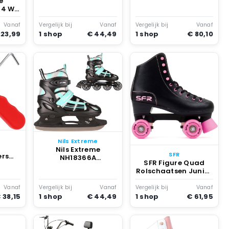
e
in-1 Rolschaatsen en
84 W
Verstelbaar Roze
 Voor
Zwart
Vanaf
Vergelijk bij
Vanaf
Vergelijk bij
Vanaf
223,99
1 shop
€ 44,49
1 shop
€ 80,10
Nils Extreme
Nils Extreme
SFR
ers
NH18366A
SFR Figure Quad
ockey
Rolschaatsen 2-in-1
Rolschaatsen Junior
ers
– Verstelbaar Blauw
Zwart
e
Vanaf
Vergelijk bij
Vanaf
Vergelijk bij
Vanaf
oen
 38,15
1 shop
€ 44,49
1 shop
€ 61,95
t
len
oor
n